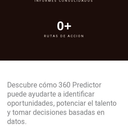
INFORMES CONSOLIDADOS
0
+
RUTAS DE ACCION
Descubre cómo 360 Predictor
puede ayudarte a identificar
oportunidades, potenciar el talento
y tomar decisiones basadas en
datos.