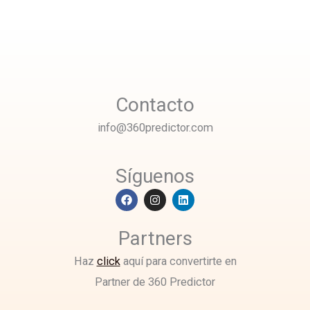
Contacto
info@360predictor.com
Síguenos
F
I
L
a
n
i
c
s
n
e
t
k
Partners
b
a
e
o
g
d
o
r
i
Haz
click
aquí para convertirte en
k
a
n
Partner de 360 Predictor
m