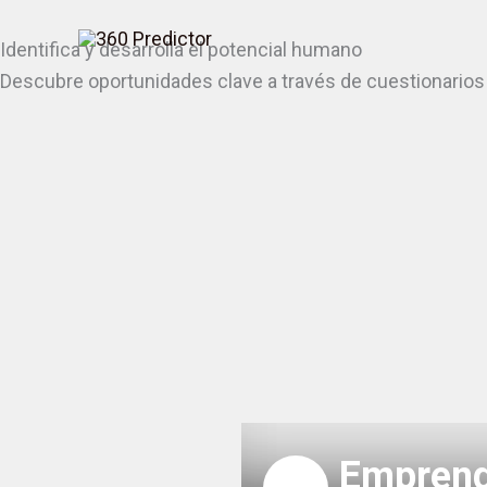
Skip
Identifica y desarrolla el potencial humano
to
Descubre oportunidades clave a través de cuestionarios y 
content
Emprend