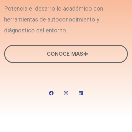
Potencia el desarrollo académico con
herramientas de autoconocimiento y
diágnostico del entorno.
CONOCE MAS
F
I
L
a
n
i
c
s
n
e
t
k
b
a
e
o
g
d
o
r
i
k
a
n
m