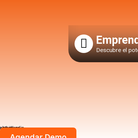
Emprend
Descubre el pot
ebook
Instagram
Linkedin
Agendar Demo