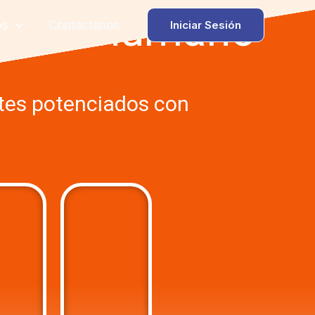
tencial humano
os
Contáctanos
Iniciar Sesión
rtes potenciados con