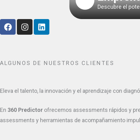
Descubre el pote
F
I
L
a
n
i
c
s
n
e
t
k
b
a
e
o
g
d
ALGUNOS DE NUESTROS CLIENTES
o
r
i
k
a
n
m
Eleva el talento, la innovación y el aprendizaje con diagn
En
360 Predictor
ofrecemos assessments rápidos y precis
assessments y herramientas de acompañamiento impulsa 