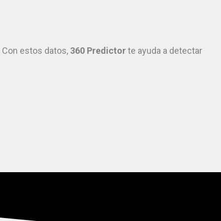
 Con estos datos,
360 Predictor
te ayuda a detectar