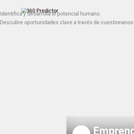
Skip
Identifica y desarrolla el potencial humano
to
Descubre oportunidades clave a través de cuestionarios y 
content
Emprend