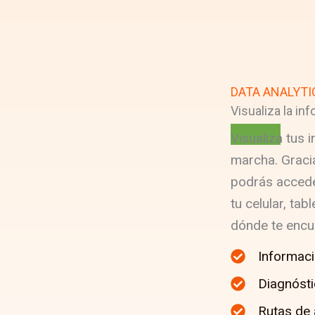
DATA ANALYTI
Visualiza
la inf
Visualiza tus 
marcha. Graci
podrás accede
tu celular, ta
dónde te encu
Informaci
Diagnóst
Rutas de 