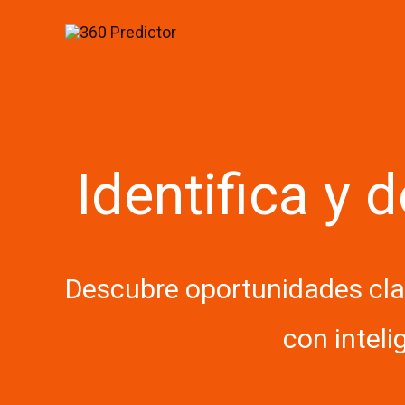
Skip
to
content
Identifica y 
Descubre oportunidades clav
con inteli