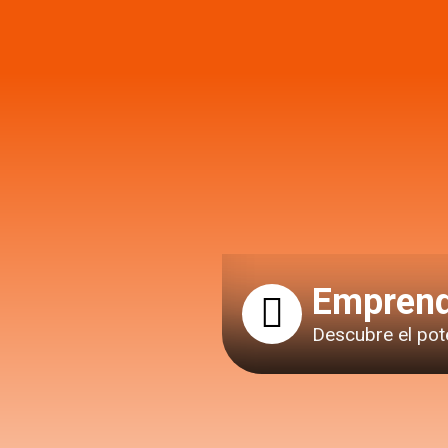
Emprend
Descubre el pot
F
I
L
a
n
i
c
s
n
e
t
k
b
a
e